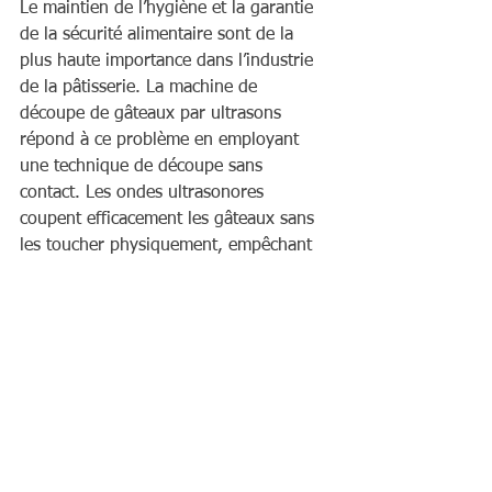
Le maintien de l’hygiène et la garantie 
de la sécurité alimentaire sont de la 
plus haute importance dans l’industrie 
de la pâtisserie. La machine de 
découpe de gâteaux par ultrasons 
répond à ce problème en employant 
une technique de découpe sans 
contact. Les ondes ultrasonores 
coupent efficacement les gâteaux sans 
les toucher physiquement, empêchant 
ainsi la contamination croisée et la 
propagation des bactéries. Cela 
garantit que le produit final est propre 
à la consommation et répond aux 
normes d’hygiène les plus élevées.